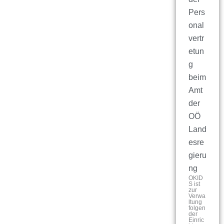
Pers
onal
vertr
etun
g
beim
Amt
der
OÖ
Land
esre
gieru
ng
OKID
S ist
zur
Verwa
ltung
folgen
der
Einric