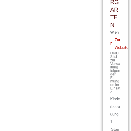
RG
AR
TE
N
Wien
Zur
Website
OKID
S ist
zur
Verwa
ltung
folgen
der
Einric
htung
en im
Einsat
z
Kinde
rbetre
uung:
1
Stan