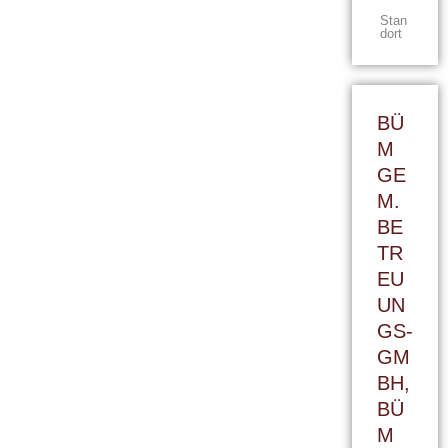
Stan
dort
BÜ
M
GE
M.
BE
TR
EU
UN
GS-
GM
BH,
BÜ
M