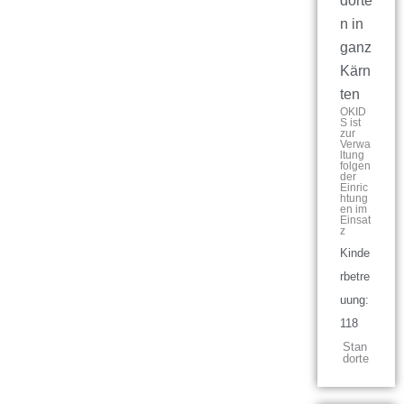
dorte
n in
ganz
Kärn
ten
OKID
S ist
zur
Verwa
ltung
folgen
der
Einric
htung
en im
Einsat
z
Kinde
rbetre
uung:
118
Stan
dorte