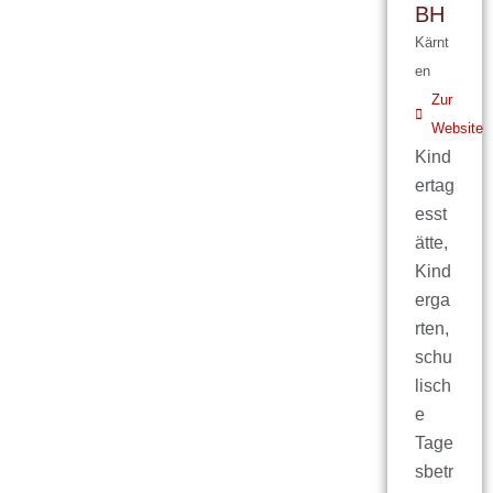
BH
Kärnt
en
Zur
Website
Kind
ertag
esst
ätte,
Kind
erga
rten,
schu
lisch
e
Tage
sbetr