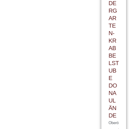
DE
RG
AR
TE
N-
KR
AB
BE
LST
UB
E
DO
NA
UL
ÄN
DE
Oberö