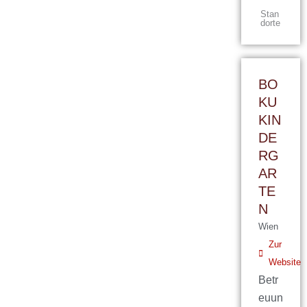
Stan
dorte
BO
KU
KIN
DE
RG
AR
TE
N
Wien
Zur
Website
Betr
euun