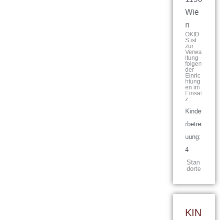
Wie
n
OKID
S ist
zur
Verwa
ltung
folgen
der
Einric
htung
en im
Einsat
z
Kinde
rbetre
uung:
4
Stan
dorte
KIN