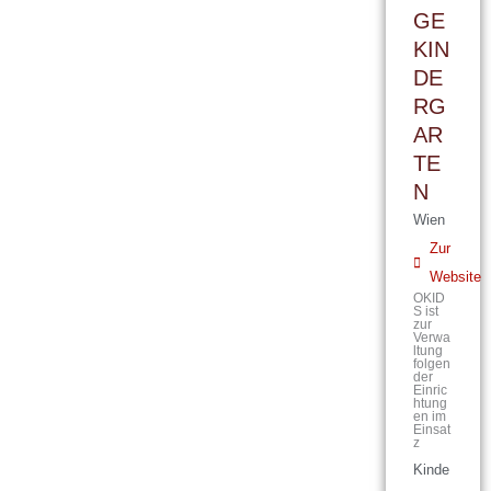
GE
KIN
DE
RG
AR
TE
N
Wien
Zur
Website
OKID
S ist
zur
Verwa
ltung
folgen
der
Einric
htung
en im
Einsat
z
Kinde