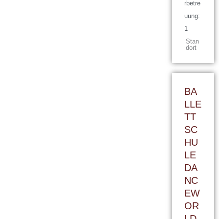
rbetre
uung:
1
Stan
dort
BA
LLE
TT
SC
HU
LE
DA
NC
EW
OR
LD