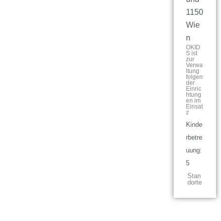
1150
Wie
n
OKID
S ist
zur
Verwa
ltung
folgen
der
Einric
htung
en im
Einsat
z
Kinde
rbetre
uung:
5
Stan
dorte