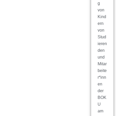
g
von
Kind
ern
von
Stud
ieren
den
und
Mitar
beite
r*inn
en
der
BOK
U
am