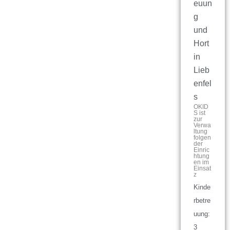
euun
g
und
Hort
in
Lieb
enfel
s
OKID
S ist
zur
Verwa
ltung
folgen
der
Einric
htung
en im
Einsat
z
Kinde
rbetre
uung:
3