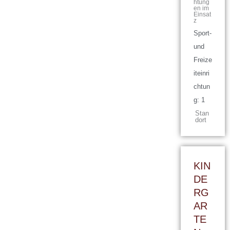
htung
en im
Einsat
z
Sport-
und
Freize
iteinri
chtun
g: 1
Stan
dort
KIN
DE
RG
AR
TE