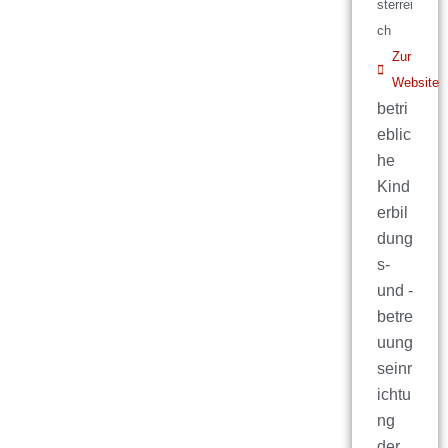
sterrei
ch
Zur
Website
betri
eblic
he
Kind
erbil
dung
s-
und -
betre
uung
seinr
ichtu
ng
der