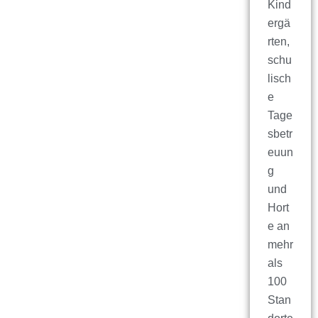
Kind
ergä
rten,
schu
lisch
e
Tage
sbetr
euun
g
und
Hort
e an
mehr
als
100
Stan