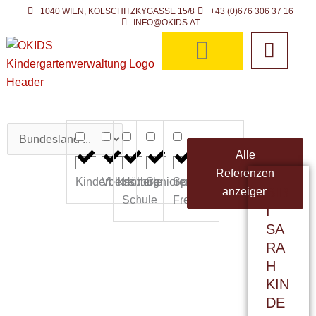
Zum
1040 WIEN, KOLSCHITZKYGASSE 15/8
+43 (0)676 306 37 16
INFO@OKIDS.AT
Inhalt
springen
Alle
Referenzen
Kinderbetreuung
Volksschule
Höhere
Seniorenresidenz
Sport-
BIB
anzeigen
Schule
Freizeit
I
SA
RA
H
KIN
DE