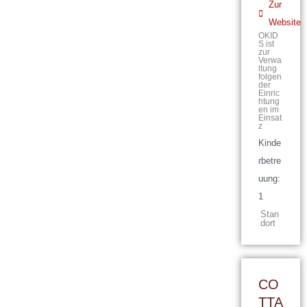
Zur
Website
OKID
S ist
zur
Verwa
ltung
folgen
der
Einric
htung
en im
Einsat
z
Kinde
rbetre
uung:
1
Stan
dort
CO
TTA