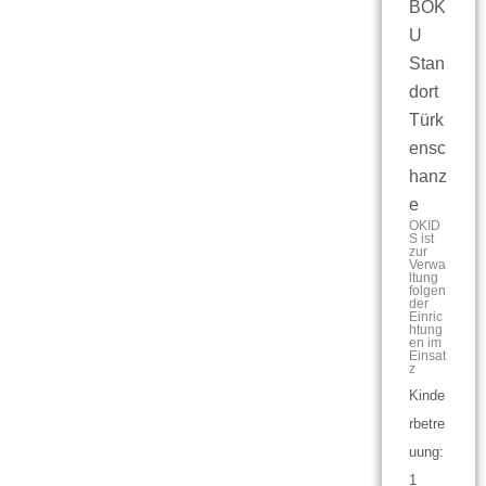
BOK
U
Stan
dort
Türk
ensc
hanz
e
OKID
S ist
zur
Verwa
ltung
folgen
der
Einric
htung
en im
Einsat
z
Kinde
rbetre
uung:
1