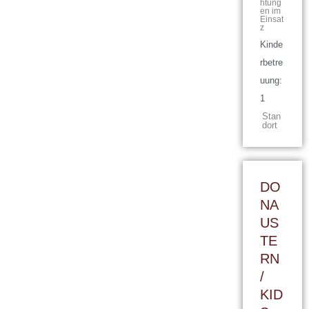
htung
en im
Einsat
z
Kinde
rbetre
uung:
1
Stan
dort
DO
NA
US
TE
RN
/
KID