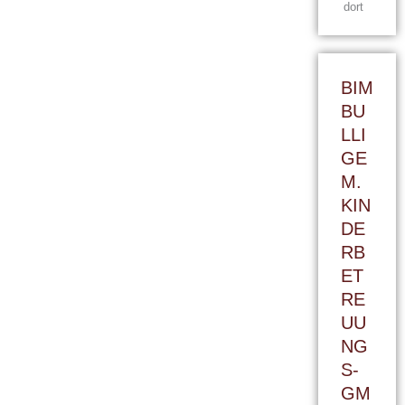
dort
BIM
BU
LLI
GE
M.
KIN
DE
RB
ET
RE
UU
NG
S-
GM