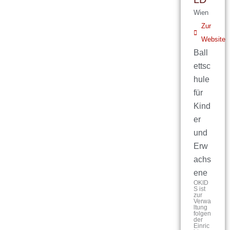
Wien
Zur
Website
Ball
ettsc
hule
für
Kind
er
und
Erw
achs
ene
OKID
S ist
zur
Verwa
ltung
folgen
der
Einric